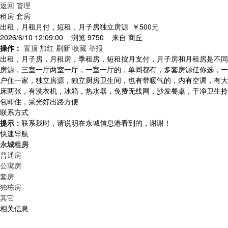
返回
管理
租房 套房
出租，月租月付，短租，月子房独立房源
￥500元
2026/6/10 12:09:00 浏览 9750 来自
商丘
操作：
置顶
加红
刷新
收藏
举报
出租，月子房，月租房，季租房，短租按月支付，月子房和月租房是不同
房源，三室一厅两室一厅，一室一厅的，单间都有，多套房源任你选，一
户住一家，独立房源，独立厨房卫生间，也有带暖气的，内有空调，有大
床两张，有洗衣机，冰箱，热水器，免费无线网，沙发餐桌，干净卫生拎
包即住，采光好出路方便
联系方式
提示：
联系我时，请说明在永城信息港看到的，谢谢！
快速导航
永城租房
普通房
公寓房
套房
独栋房
其它
相关信息