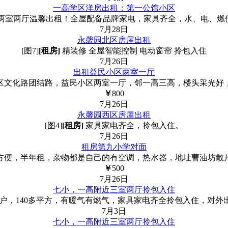
一高学区洋房出租：第一公馆小区
两室两厅温馨出租！全屋配备品牌家电，家具齐全，水、电、燃
7月28日
永馨园北区房屋出租
[图7]
[租房]
精装修 全屋智能控制 电动窗帘 拎包入住
7月26日
出租益民小区两室一厅
区文化路团结路，益民小区两室一厅，邻一高三高，楼头采光好
￥
800
7月26日
永馨园西区房屋出租
[图4]
[租房]
家具家电齐全，拎包入住。
7月26日
租房第九小学对面
便，半年租，杂物都是自己的有空调，热水器，地址曹油坊散片区
￥
500
7月26日
七小，一高附近三室两厅拎包入住
，140多平方，有暖气有燃气，家具家电齐全拎包入住，对外出租，
7月3日
七小，一高附近三室两厅拎包入住