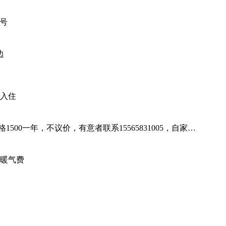
号
边
入住
00一年，不议价，有意者联系15565831005，自家…
暖气费