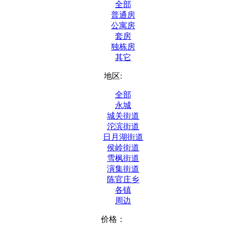
全部
普通房
公寓房
套房
独栋房
其它
地区:
全部
永城
城关街道
沱滨街道
日月湖街道
侯岭街道
雪枫街道
演集街道
陈官庄乡
各镇
周边
价格：