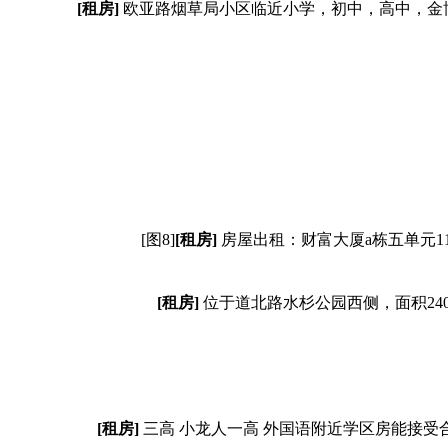
[租房]
欧亚路烟草局小区临近小学，初中，高中，金
[图8]
[租房]
房屋出租：财富大厦a栋五单元11
[租房]
位于道北路水杉公园西侧，面积2
[租房]
三高 小龙人一高 外国语附近学区房能接受