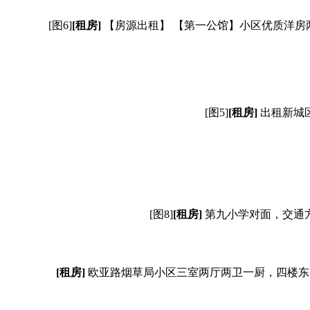
[图6]
[租房]
【房源出租】 【第一公馆】小区优质洋房
[图5]
[租房]
出租新城
[图8]
[租房]
第九小学对面，交通方
[租房]
欧亚路烟草局小区三室两厅两卫一厨，四楼东户