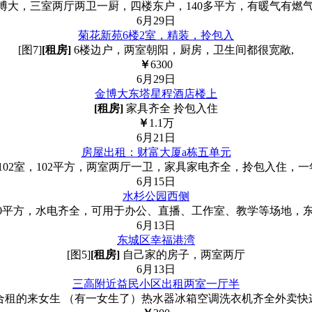
博大，三室两厅两卫一厨，四楼东户，140多平方，有暖气有燃
6月29日
菊花新苑6楼2室，精装，拎包入
[图7]
[租房]
6楼边户，两室朝阳，厨房，卫生间都很宽敞,
￥
6300
6月29日
金博大东塔星程酒店楼上
[租房]
家具齐全 拎包入住
￥
1.1
万
6月21日
房屋出租：财富大厦a栋五单元
02室，102平方，两室两厅一卫，家具家电齐全，拎包入住，一年起
6月15日
水杉公园西侧
40平方，水电齐全，可用于办公、直播、工作室、教学等场地，
6月13日
东城区幸福港湾
[图5]
[租房]
自己家的房子，两室两厅
6月13日
三高附近益民小区出租两室一厅半
合租的来女生 （有一女生了）热水器冰箱空调洗衣机齐全外卖快