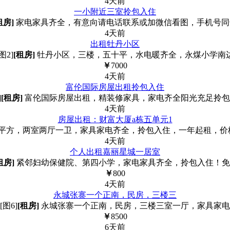
4天前
一小附近三室拎包入住
租房]
家电家具齐全，有意向请电话联系或加微信看图，手机号同
4天前
出租牡丹小区
[图2]
[租房]
牡丹小区，三楼，五十平，水电暖齐全，永煤小学南
￥
7000
4天前
富伦国际房屋出租拎包入住
]
[租房]
富伦国际房屋出租，精装修家具，家电齐全阳光充足拎包
4天前
房屋出租：财富大厦a栋五单元1
2平方，两室两厅一卫，家具家电齐全，拎包入住，一年起租，价格15
4天前
个人出租嘉丽星城一居室
租房]
紧邻妇幼保健院、第四小学，家电家具齐全，拎包入住！免
￥
800
4天前
永城张寨一个正南，民房，三楼三
[图6]
[租房]
永城张寨一个正南，民房，三楼三室一厅，家具家电
￥
8500
6天前