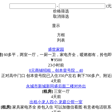
-
(元
价格筛选
取消筛选
显示
方框
列表
盛世家园
房]
60多平，两室一厅，一厨一卫，家电齐全，暖燃都有，拎包即
￥
9500
23小时前
0元商铺招租，创本壹号院，40
，正对高中门口 创本壹号院已入住350户左右 剩下700多户。
4天前
永城市新城新同盛后面二楼对外出
[租房]
三室一厅
4天前
出租小龙人四小 龙庭公馆一室
[租房]
家具家电齐全 拎包入住 可以加微信看图 有意者电话联系