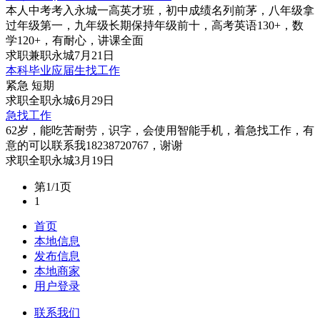
本人中考考入永城一高英才班，初中成绩名列前茅，八年级拿
过年级第一，九年级长期保持年级前十，高考英语130+，数
学120+，有耐心，讲课全面
求职
兼职
永城
7月21日
本科毕业应届生找工作
紧急 短期
求职
全职
永城
6月29日
急找工作
62岁，能吃苦耐劳，识字，会使用智能手机，着急找工作，有
意的可以联系我18238720767，谢谢
求职
全职
永城
3月19日
第1/1页
1
首页
本地信息
发布信息
本地商家
用户登录
联系我们