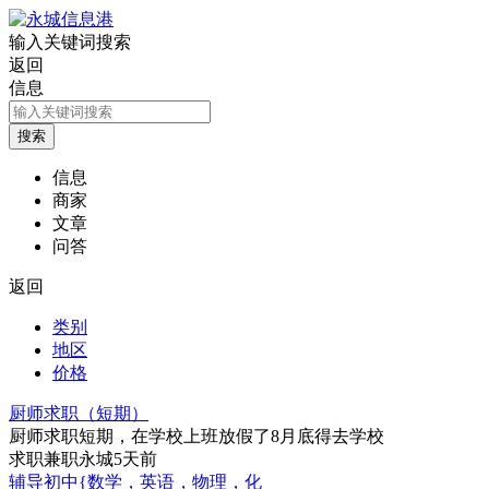
输入关键词搜索
返回
信息
信息
商家
文章
问答
返回
类别
地区
价格
厨师求职（短期）
厨师求职短期，在学校上班放假了8月底得去学校
求职
兼职
永城
5天前
辅导初中{数学，英语，物理，化