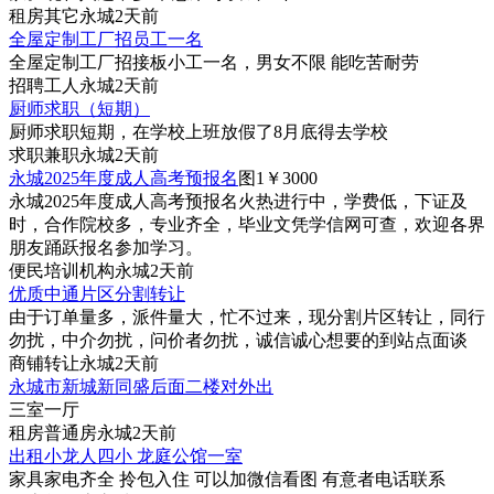
租房
其它
永城
2天前
全屋定制工厂招员工一名
全屋定制工厂招接板小工一名，男女不限 能吃苦耐劳
招聘
工人
永城
2天前
厨师求职（短期）
厨师求职短期，在学校上班放假了8月底得去学校
求职
兼职
永城
2天前
永城2025年度成人高考预报名
图1
￥3000
永城2025年度成人高考预报名火热进行中，学费低，下证及
时，合作院校多，专业齐全，毕业文凭学信网可查，欢迎各界
朋友踊跃报名参加学习。
便民
培训机构
永城
2天前
优质中通片区分割转让
由于订单量多，派件量大，忙不过来，现分割片区转让，同行
勿扰，中介勿扰，问价者勿扰，诚信诚心想要的到站点面谈
商铺
转让
永城
2天前
永城市新城新同盛后面二楼对外出
三室一厅
租房
普通房
永城
2天前
出租小龙人四小 龙庭公馆一室
家具家电齐全 拎包入住 可以加微信看图 有意者电话联系