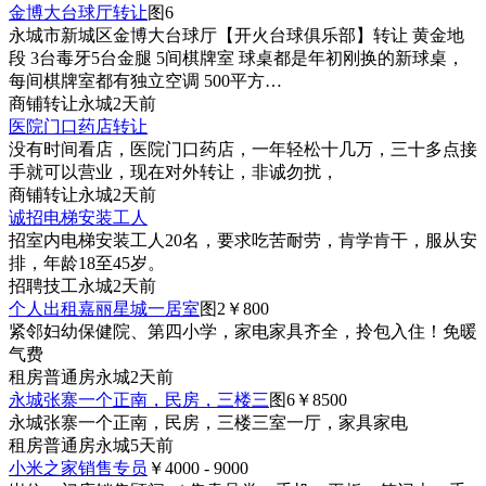
金博大台球厅转让
图6
永城市新城区金博大台球厅【开火台球俱乐部】转让 黄金地
段 3台毒牙5台金腿 5间棋牌室 球桌都是年初刚换的新球桌，
每间棋牌室都有独立空调 500平方…
商铺
转让
永城
2天前
医院门口药店转让
没有时间看店，医院门口药店，一年轻松十几万，三十多点接
手就可以营业，现在对外转让，非诚勿扰，
商铺
转让
永城
2天前
诚招电梯安装工人
招室内电梯安装工人20名，要求吃苦耐劳，肯学肯干，服从安
排，年龄18至45岁。
招聘
技工
永城
2天前
个人出租嘉丽星城一居室
图2
￥800
紧邻妇幼保健院、第四小学，家电家具齐全，拎包入住！免暖
气费
租房
普通房
永城
2天前
永城张寨一个正南，民房，三楼三
图6
￥8500
永城张寨一个正南，民房，三楼三室一厅，家具家电
租房
普通房
永城
5天前
小米之家销售专员
￥4000 - 9000