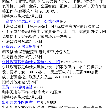
岗位：门店销售顾问 ✅ 售卖品类：手机、平板、笔记本、手
表耳机、电视、空调、全屋智能、配件、以旧换新，无汽车相
关工作 任职要求 年龄 20–30 岁…
招聘
营业员
永城
7月28日
一高学区洋房出租：第一公馆小区
图6
【房源出租】 【第一公馆】小区优质洋房两室两厅温馨出
租！全屋配备品牌家电，家具齐全，水、电、燃使用方便，网
免费使用，采光极佳，家居环境干净整…
租房
普通房
永城
7月28日
永馨园北区房屋出租
图7
精装修 全屋智能控制 电动窗帘 拎包入住
租房
普通房
永城
7月26日
永城欧蓓莎芝华仕头等舱沙发，招
￥2500 - 6000
永城欧蓓莎芝华仕头等舱沙发，招家政保洁一名主要保养沙
发，要求，女，30~55岁，一天上班6小时，底薪2000加提
成，上班轻松。联系人刘先生15637001169
招聘
其他
永城
7月26日
工资2300招聘保洁
￥2300
和半天班差不多 收拾客房 打扫卫生
招聘
服务员
永城
7月26日
出租益民小区两室一厅
图5
￥800
出租新城区文化路团结路，益民小区两室一厅，邻一高三高，