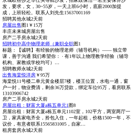
永城欧蓓莎芝华仕头等舱沙发，招家政保洁一名主要保养沙
发，要求，女，30~55岁，一天上班6小时，底薪2000加提
成，上班轻松。联系人刘先生15637001169
招聘
其他
永城
2天前
房屋出售
图1
￥15
万
丰庄未来城房屋出售
房产
二手房
永城
2天前
招聘初中高中物理老师（兼职全职
图1
标题：【诚聘】有经验的物理老师（辅导机构）—— 独立带
课，善于沟通 我们希望你： · 有1年以上物理教学经验（辅导
机构、家教或学校均可）…
招聘
教师
永城
2天前
出售海棠悦洋房
￥95
万
海棠悦11号楼二单元黄金楼层7楼，楼王位置，水电一通，窗
户一封，物业费清，剩余36万贷款，绑定车位95万，看房联系
13103906742
房产
二手房
永城
2天前
房屋出租：财富大厦a栋五单元1
图8
房屋出租：财富大厦a栋五单元1102室，102平方，两室两厅一
卫，家具家电齐全，拎包入住，一年起租，价格1500一年，不
议价，有意者联系15565831005，自家…
租房
套房
永城
2天前