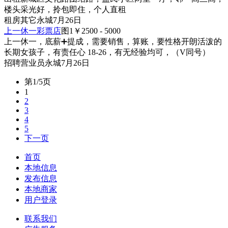
楼头采光好，拎包即住，个人直租
租房
其它
永城
7月26日
上一休一彩票店
图1
￥2500 - 5000
上一休一，底薪➕提成，需要销售，算账，要性格开朗活泼的
长期女孩子，有责任心 18-26，有无经验均可，（V同号）
招聘
营业员
永城
7月26日
第1/5页
1
2
3
4
5
下一页
首页
本地信息
发布信息
本地商家
用户登录
联系我们