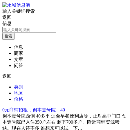
输入关键词搜索
返回
信息
信息
商家
文章
问答
返回
类别
地区
价格
0元商铺招租，创本壹号院，40
创本壹号院西侧 40多平 适合早餐便利店等，正对高中门口 创
本壹号院已入住350户左右 剩下700多户。附近商铺资源稀
缺。现在人还不多 谁想来可以试一下…