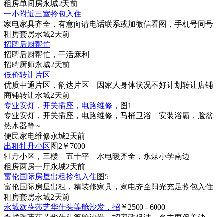
租房
单间房
永城
2天前
一小附近三室拎包入住
家电家具齐全，有意向请电话联系或加微信看图，手机号同号
租房
套房
永城
2天前
招聘后厨帮忙
招聘后厨帮忙，干活麻利
招聘
厨师
永城
2天前
低价转让片区
优质中通片区，韵达片区，因家人身体状况不好计划转让店铺
商铺
转让
永城
2天前
专业安灯，开关插座，电路维修，
图1
专业安灯，开关插座，电路维修，马桶卫浴，安装浴霸，脸盆
热水器等∽
便民
家电维修
永城
2天前
出租牡丹小区
图2
￥7000
牡丹小区，三楼，五十平，水电暖齐全，永煤小学南边
租房
两房一厅
永城
2天前
富伦国际房屋出租拎包入住
图5
富伦国际房屋出租，精装修家具，家电齐全阳光充足拎包入住
租房
套房
永城
2天前
永城欧蓓莎芝华仕头等舱沙发，招
￥2500 - 6000