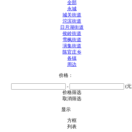
全部
永城
城关街道
沱滨街道
日月湖街道
侯岭街道
雪枫街道
演集街道
陈官庄乡
各镇
周边
价格：
-
(元
价格筛选
取消筛选
显示
方框
列表